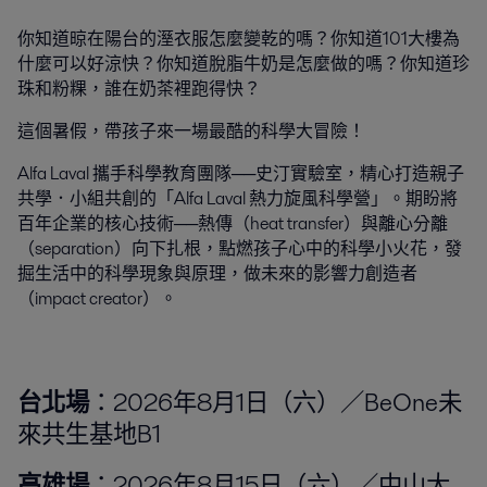
你知道晾在陽台的溼衣服怎麼變乾的嗎？你知道101大樓為
什麼可以好涼快？你知道脫脂牛奶是怎麼做的嗎？你知道珍
珠和粉粿，誰在奶茶裡跑得快？
這個暑假，帶孩子來一場最酷的科學大冒險！
Alfa Laval 攜手科學教育團隊──史汀實驗室，精心打造親子
共學．小組共創的「Alfa Laval 熱力旋風科學營」。期盼將
百年企業的核心技術──熱傳（heat transfer）與離心分離
（separation）向下扎根，點燃孩子心中的科學小火花，發
掘生活中的科學現象與原理，做未來的影響力創造者
（impact creator）。
台北場
：2026年8月1日（六）／BeOne未
來共生基地B1
高雄場
：2026年8月15日（六）／中山大