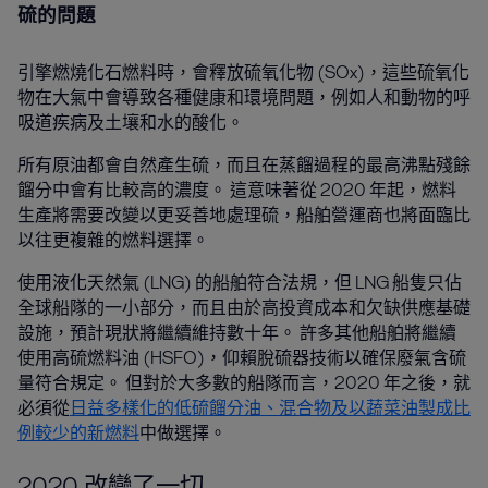
硫的問題
引擎燃燒化石燃料時，會釋放硫氧化物 (SOx)，這些硫氧化
物在大氣中會導致各種健康和環境問題，例如人和動物的呼
吸道疾病及土壤和水的酸化。
所有原油都會自然產生硫，而且在蒸餾過程的最高沸點殘餘
餾分中會有比較高的濃度。 這意味著從 2020 年起，燃料
生產將需要改變以更妥善地處理硫，船舶營運商也將面臨比
以往更複雜的燃料選擇。
使用液化天然氣 (LNG) 的船舶符合法規，但 LNG 船隻只佔
全球船隊的一小部分，而且由於高投資成本和欠缺供應基礎
設施，預計現狀將繼續維持數十年。 許多其他船舶將繼續
使用高硫燃料油 (HSFO)，仰賴脫硫器技術以確保廢氣含硫
量符合規定。 但對於大多數的船隊而言，2020 年之後，就
必須從
日益多樣化的低硫餾分油、混合物及以蔬菜油製成比
例較少的新燃料
中做選擇。
2020 改變了一切