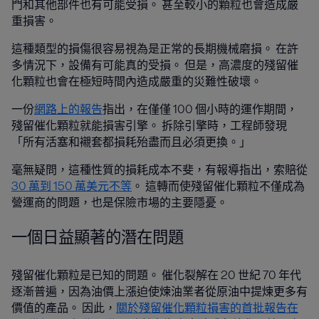
門和其他部件也有可能受損。 甚至較小的顆粒也會造成嚴
重損害。
這種類型的損傷很容易視為是正常的長期機械磨損。 在許
多情況下，設備有可能真的受損。 但是，高濃度的殘留催
化顆粒也會在極短時間內造成嚴重的災難性破壞。
一份
網路上的報告
指出，在僅僅 100 個小時的運作期間，
殘留催化顆粒就能損害引擎。 拆除引擎時，工程師發現
「所有活塞和襯套都損耗殆盡而且必須更換。」
毫無疑問，這種性質的損耗成本不斐，有報導指出，索賠從
30 萬到 150 萬美元不等
。 這轉而使殘留催化顆粒不僅成為
營運商的問題，也是保險市場的主要隱憂。
一個
日益顯著的潛在問題
殘留催化顆粒是已知的問題。 催化裂解在 20 世紀 70 年代
逐漸普遍，因為油價上漲迫使煉油業者從原油中提煉更多有
價值的產品。 因此，
關於殘留催化顆粒損害的首批報告在