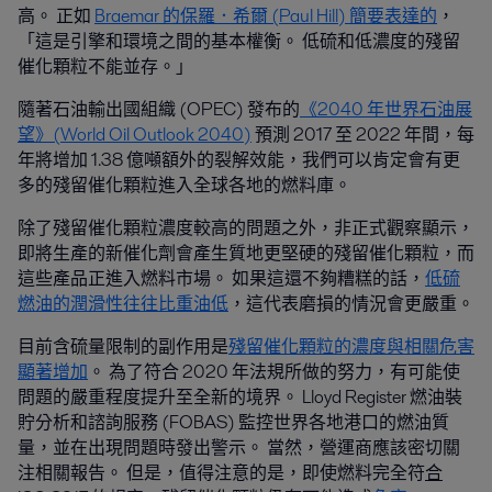
高。 正如
Braemar 的保羅．希爾 (Paul Hill) 簡要表達的
，
「這是引擎和環境之間的基本權衡。 低硫和低濃度的殘留
催化顆粒不能並存。」
隨著石油輸出國組織 (OPEC) 發布的
《2040 年世界石油展
望》(World Oil Outlook 2040)
預測 2017 至 2022 年間，每
年將增加 1.38 億噸額外的裂解效能，我們可以肯定會有更
多的殘留催化顆粒進入全球各地的燃料庫。
除了殘留催化顆粒濃度較高的問題之外，非正式觀察顯示，
即將生產的新催化劑會產生質地更堅硬的殘留催化顆粒，而
這些產品正進入燃料市場。 如果這還不夠糟糕的話，
低硫
燃油的潤滑性往往比重油低
，這代表磨損的情況會更嚴重。
目前含硫量限制的副作用是
殘留催化顆粒的濃度與相關危害
顯著增加
。 為了符合 2020 年法規所做的努力，有可能使
問題的嚴重程度提升至全新的境界。 Lloyd Register 燃油裝
貯分析和諮詢服務 (FOBAS) 監控世界各地港口的燃油質
量，並在出現問題時發出警示。 當然，營運商應該密切關
注相關報告。 但是，值得注意的是，即使燃料完全符
合