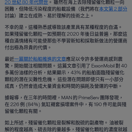
20 世紀 80 年代問世
。 雖然在海上去除殘留催化顆粒一向
困難，但降低污染程度的船載設備（我們將在
本文第 2 部分
討論）建立在成熟、易於理解的技術之上。
不幸的是，這種熟悉感導致該產業具有某種程度的自滿。
如果殘留催化顆粒一如預期在 2020 年後日益普遍，那麼這
種自滿情緒有可能使那些不學習新知和採取新做法的營運商
付出極為昂貴的代價。
最近
一篇關於船舶推進的文章
應足以令許多營運商感到震
驚，開始關注相關問題。 這篇文章引用了 ExxonMobil 對 40
多萬份油樣的分析，結果顯示，43% 的船舶面臨殘留催化
顆粒的潛在災難性危機。 這些潛在問題即使只有一小部分
成真，仍然會造成大量資金和時間的損耗及營運的中斷。
據報導，在三年的時間裡，MAN 的 PrimeServ 團隊發現，
在 226 例 (84％) 氣缸襯套損壞案件中，有 190 件可能與殘
留催化顆粒有關。
如上所述，殘留催化顆粒是裂解和脫硫的副產物。 油被裂
解的程度越高、硫去除的量越多，殘留催化顆粒的濃度就越