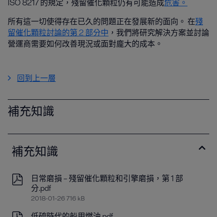
ISO 8217 的規定，殘留催化顆粒仍有可能造成
危害。
所有這一切使得存在已久的問題正在發展新的面向。 在
殘
留催化顆粒討論的第 2 部分中
，我們將研究解決方案並討論
營運商需要如何改善現況或面對龐大的成本。
回到上一層
補充知識
補充知識
日常磨損 – 殘留催化顆粒和引擎磨損，第 1 部
分.pdf
2018-01-26 716 kB
低硫時代的船用燃油.pdf