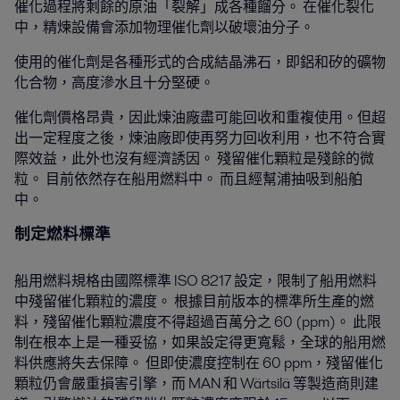
催化過程將剩餘的原油「裂解」成各種餾分。 在催化裂化
中，精煉設備會添加物理催化劑以破壞油分子。
使用的催化劑是各種形式的合成結晶沸石，即鋁和矽的礦物
化合物，高度滲水且十分堅硬。
催化劑價格昂貴，因此煉油廠盡可能回收和重複使用。但超
出一定程度之後，煉油廠即使再努力回收利用，也不符合實
際效益，此外也沒有經濟誘因。 殘留催化顆粒是殘餘的微
粒。 目前依然存在船用燃料中。 而且經幫浦抽吸到船舶
中。
制定燃料標準
船用燃料規格由國際標準 ISO 8217 設定，限制了船用燃料
中殘留催化顆粒的濃度。 根據目前版本的標準所生產的燃
料，殘留催化顆粒濃度不得超過百萬分之 60 (ppm)。 此限
制在根本上是一種妥協，如果設定得更寬鬆，全球的船用燃
料供應將失去保障。 但即使濃度控制在 60 ppm，殘留催化
顆粒仍會嚴重損害引擎，而 MAN 和 Wärtsilä 等製造商則建