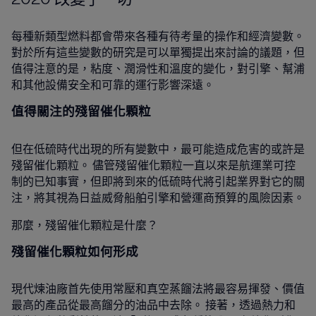
每種新類型燃料都會帶來各種有待考量的操作和經濟變數。
對於所有這些變數的研究是可以單獨提出來討論的議題，但
值得注意的是，粘度、潤滑性和溫度的變化，對引擎、幫浦
和其他設備安全和可靠的運行影響深遠。
值得關注的
殘留催化顆粒
但在低硫時代出現的所有變數中，最可能造成危害的或許是
殘留催化顆粒。 儘管殘留催化顆粒一直以來是航運業可控
制的已知事實，但即將到來的低硫時代將引起業界對它的關
注，將其視為日益威脅船舶引擎和營運商預算的風險因素。
那麼，殘留催化顆粒是什麼？
殘留催化顆粒
如何
形成
現代煉油廠首先使用常壓和真空蒸餾法將最容易揮發、價值
最高的產品從最高餾分的油品中去除。 接著，透過熱力和