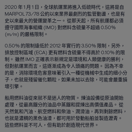
2020 年 1 月 1 日，全球航運業將進入低硫時代，這將是自
MARPOL 73/78 公約以來業界最劇烈的監管動盪，也是有
史以來最大的營運變革之一。 從那天起，所有航運都必須
遵守國際海事組織 (IMO) 對燃料含硫量不超過 0.50％
(m/m) 的嚴格限制。
0.50％ 的限制遠低於 2012 年實行的 3.50％ 限制，另外，
排放控制區域 (ECA) 更有燃料含硫量不得高於 0.10％ 的限
制。 雖然 IMO 正確表示新規定是環境和人類健康的勝利，
但對航運業而言，這逐漸成為令人頭痛的問題。 因為不幸
的是，消除環境危害意味著引入一種從機械中生成的細小分
子，也就是殘留催化顆粒，如果未加以去除，可能會嚴重損
壞引擎。
船用燃料油從來就不是迷人的物質。 煉油設備從原油開始
處理，從最高餾分的油品中蒸餾和提煉出高價值產品。 從
天然氣和汽油、航空燃料和柴油、潤滑油，再到剩餘燃料，
也就是濃稠的黑色油渣，都可用於發動船舶並製造瀝青。
這些燃料並不可人，但有助於創造現代世界。