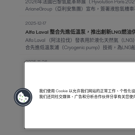
2026年法國巴黎氫能革命展（ Hyvolution Paris 2
ArianeGroup（亞利安集團）宣布，簽署液態氫槽
2025-12-17
Alfa Laval 整合先進低溫泵，推出創新LNG燃
Alfa Laval （阿法拉伐）發表用於液化天然氣（L
合先進低溫泵浦（Cryogenic pump）技術，為L
2025-11-26
Alfa Laval 瑞典Flemingsberg創新中心落
2025年11月25日，Alfa Laval（阿法拉伐）於瑞
邀請Alfa Laval關鍵客戶及合作夥伴蒞臨參與，並由瑞典
我们使用 Cookie 以允许我们网站的正常工作、个
我们还同社交媒体、广告和分析合作伙伴分享有关您使
2025-11-25
Alfa Laval 與韓華海洋生態科技簽署合作意向
阿法拉伐（Alfa Laval Korea Ltd.）宣布與韓華海洋
Co., Ltd.）簽署合作意向書（MOU），雙方將深化合