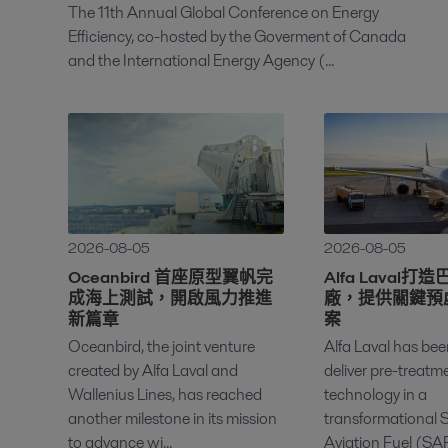
The 11th Annual Global Conference on Energy
Efficiency, co-hosted by the Goverment of Canada
and the International Energy Agency (...
2026-08-05
2026-08-05
Oceanbird 首座原型翼帆完
Alfa Laval
成海上測試，開啟風力推進
廠，提供關鍵預
新篇章
案
Oceanbird, the joint venture
Alfa Laval has bee
created by Alfa Laval and
deliver pre-treatm
Wallenius Lines, has reached
technology in a
another milestone in its mission
transformational 
to advance wi...
Aviation Fuel (SAF)