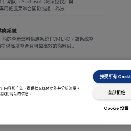
026）期間，Alfa Laval（阿法拉伐）與
車專用低溫泵聯合開發協議，為液...
油供應系統
NG）船的全新燃料供應系統 FCM LNG。該系統整
NG船提供高度整合且可靠高效的燃料供...
成，推動下一代離心技術
典Flemingsberg的創新中心正式落成啟用。落成典禮
接受所有 Cooki
歐盟事務部長Jessi...
性化设计内容和广告、提供社交媒体功能并分析流量。
全部拒绝
用我们网站的信息。
書，共推氨燃料系統
Cookie 设置
生態科技股份有限公司（Hanwha Ocean Ecotech
作，共同開...