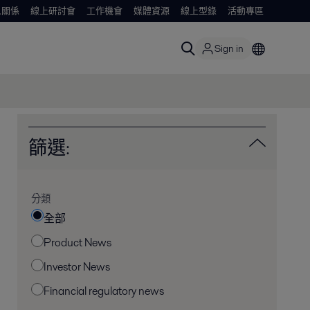
人關係
線上研討會
工作機會
媒體資源
線上型錄
活動專區
Sign in
篩選:
分類
全部
Product News
Investor News
Financial regulatory news