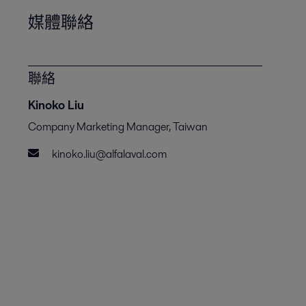
媒體聯絡
聯絡
Kinoko Liu
Company Marketing Manager, Taiwan
kinoko.liu@alfalaval.com