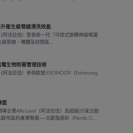
，提升衛生級管線清洗效能
val（阿法拉伐）發表新一代「可控式旋轉伸縮噴灑
可觸及衛生級管線、槽體及封閉區...
離岸風電生物附著管理技術
（阿法拉伐）參與歐盟 ESOMOOR（Enhancing
聯盟
企業Alfa Laval（阿法拉伐）及超過25家北歐
的產業聯盟──北歐指南針（Nordic C...