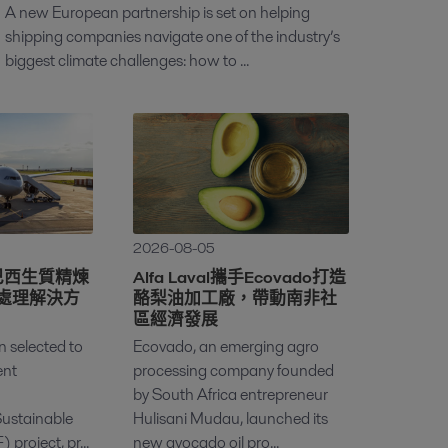
A new European partnership is set on helping
shipping companies navigate one of the industry’s
biggest climate challenges: how to ...
2026-08-05
打造巴西生質精煉
Alfa Laval攜手Ecovado打造
處理解決方
酪梨油加工廠，帶動南非社
區經濟發展
n selected to
Ecovado, an emerging agro
ent
processing company founded
by South Africa entrepreneur
Sustainable
Hulisani Mudau, launched its
 project, pr...
new avocado oil pro...