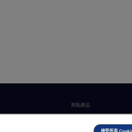
焦點產品
墊片式板式熱交換器
加工
全焊可拆板式熱交換器
接受所有 Cooki