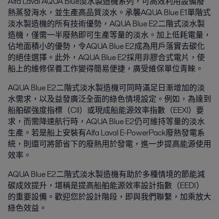
Alfa Laval AQUA Blue淡水製造機系列，可高效利用設備廢
熱蒸發海水，並生產高品質淡水。承襲AQUA Blue E1單階式
淡水製造機的所有技術優勢，AQUA Blue E2二階式淡水製
造機，僅需一半廢熱即可生產等量的淡水。加上低耗電量，
佔地面積小的優勢，令AQUA Blue E2成為用戶落實去碳化
的絕佳選擇。此外，AQUA Blue E2採用非膠合式電片，使
船上的維修保養工作變得簡易便捷，廣受維保單位青睞。
AQUA Blue E2二階式淡水製造機可同時滿足日漸增加的淡
水需求，以及益發廣泛全面的綠色情境設定。例如，為達到
船舶碳強度指標（Cll）或現成船能源效率指數（EEXl）要
求，而需降速航行時，AQUA Blue E2仍可維持等量的淡水
生產。若是船上安裝有Alfa Laval E-PowerPack廢熱發電系
統，則還可將節省下的廢熱用於發電，進一步提高能源使用
效率。
AQUA Blue E2二階式淡水製造機有助於多種情境的節能減
碳成效提升，堪稱是提高船舶能源效率設計指數（EEDI）
的重要設備。歡迎您於設計階段，即與我們聯繫，加乘放大
綠色效益。