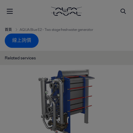
首頁
AQUA Blue E2 - Two stage freshwater generator
線上詢價
Related services