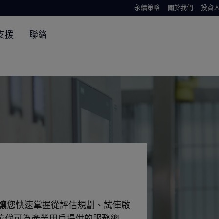
永續策略
關於我們
投資
支援
聯絡
網頁。讓您快速掌握從評估規劃、試俥啟
拉伐可為產業用戶提供的服務總