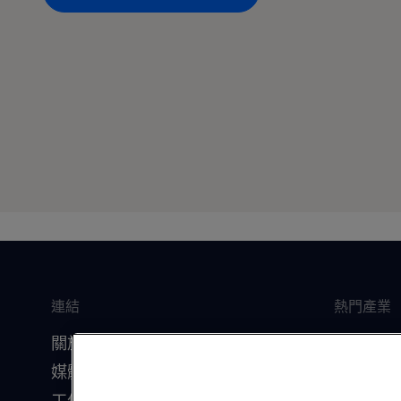
連結
熱門產業
關於我們
船舶
媒體資源
食品飲料
工作機會
暖通空調