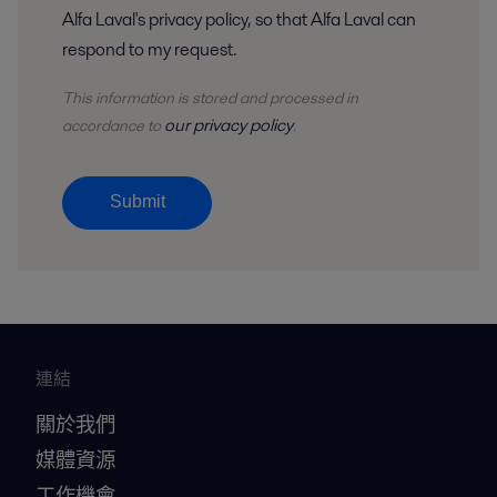
Alfa Laval's privacy policy, so that Alfa Laval can
respond to my request.
This information is stored and
processed
in
our privacy policy
accordance to
.
Submit
連結
關於我們
媒體資源
工作機會