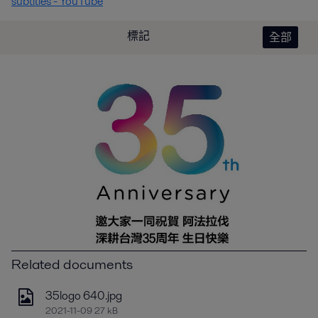
subtitles - YouTube
標記
全部
Related documents
35logo 640.jpg
2021-11-09 27 kB