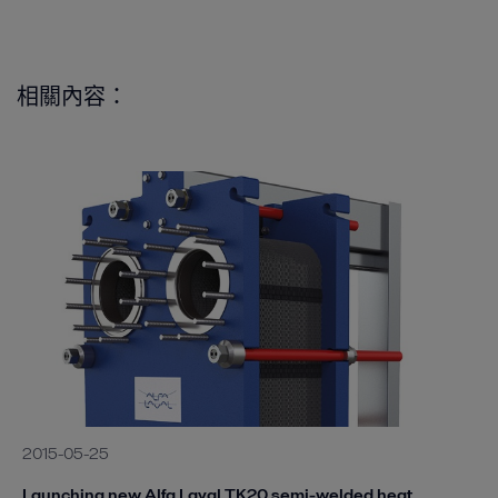
相關內容：
2015-05-25
Launching new Alfa Laval TK20 semi-welded heat