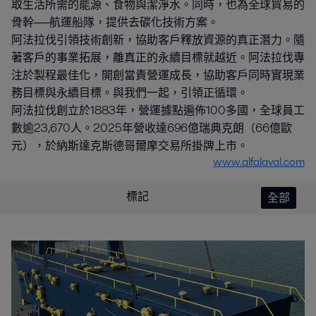
取生活所需的能源、食物與潔淨水。同時，也為全球貿易的
骨幹──航運船隊，提供去碳化技術方案。
阿法拉伐引領技術創新，協助客戶釋放資源的真正潛力。隨
著客戶的事業拓展，離真正的永續目標就越近。阿法拉伐專
注於製程最佳化，開創當責營運成長，協助客戶同時實現業
務目標與永續目標。與我們一起，引領正循環。
阿法拉伐創立於1883年，營運據點遍佈100多國，全球員工
數逾23,670人。2025年營收達696億瑞典克朗（66億歐
元），於納斯達克斯德哥爾摩交易所掛牌上市。
www.alfalaval.com
標記
全部