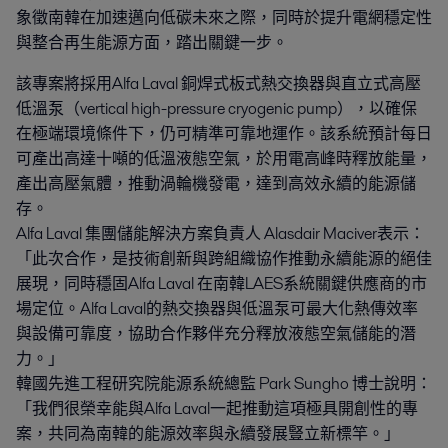
象徵南韓在加速邁向低碳未來之際，同時於提升電網穩定性
與整合再生能源方面，踏出關鍵一步。
該專案將採用Alfa Laval 銅焊式板式熱交換器與直立式高壓
低溫泵（vertical high-pressure cryogenic pump），以確保
在極端環境條件下，仍可精準可靠地運作。該系統預計每日
可產出高達十噸的低溫液態空氣，於用電高峰時釋放能量，
產出高壓氣體，推動渦輪機發電，達到高效永續的能源儲
存。
Alfa Laval 集團儲能解決方案負責人 Alasdair Maciver表示：
「此次合作，是技術創新與跨組織協作推動永續能源的絕佳
展現，同時穩固Alfa Laval 在南韓LAES系統關鍵供應商的市
場定位。Alfa Laval的熱交換器與低溫泵可最大化熱傳效率
與設備可靠度，協助合作夥伴充分釋放液態空氣儲能的潛
力。」
韓國先進工程研究院能源系統總監 Park Sungho 博士說明：
「我們很榮幸能與Alfa Laval一起推動這項極具開創性的專
案，共同為南韓的能源效率與永續發展豎立新標竿。」