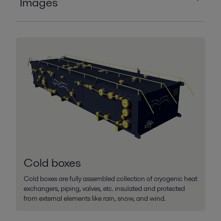
Images
Alfa Laval Cold box main image
2026-03-02 335 kB
Alfa Laval Cold box
2026-03-02 301 kB
Cold boxes
Cold boxes are fully assembled collection of cryogenic heat
exchangers, piping, valves, etc. insulated and protected
from external elements like rain, snow, and wind.