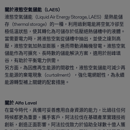
關於液態空氣儲能（
LAES
）
液態空氣儲能（Liquid Air Energy Storage, LAES）是熱能儲
存（thermal storage）的一種，利用過剩電能將空氣冷卻至
極低溫狀態，使其轉化為可儲存於低壓絕熱儲槽中的液體。
當需要電力時，將液態空氣從儲槽中抽出，並使之達到高
壓，液態空氣加熱並膨脹，進而帶動渦輪機發電。液態空氣
儲能作為可擴充、長時數的儲能解決方案，適用於削峰填
谷，有助於平衡電力供需。
另方面，為因應再生能源的間歇性，液態空氣儲能可減少再
生能源的棄電現象（curtailment），強化電網韌性，為永續
能源轉型補上關鍵的配套措施。
關於
Alfa Laval
在當今時代，具備可妥善應用自身資源的能力，比過往任何
時候都更為重要。攜手客戶，阿法拉伐在基礎產業實踐技術
創新，創造正面影響。阿法拉伐致力於協助全球數十億人獲