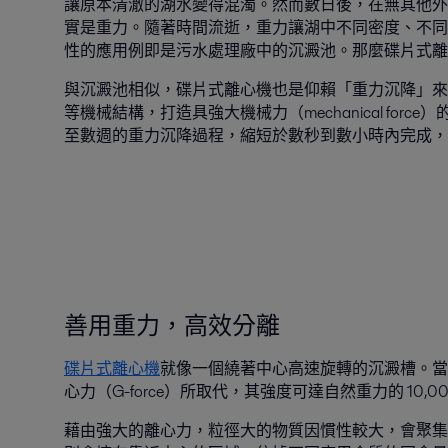
讓原本清澈的湖水變得混濁。然而數日後，在無其他外
實是重力。隨著時間流逝，重力讓湖中不同密度、不同
性的應用例即是污水處理廠中的沉澱池。那麼碟片式離
與沉澱池相似，碟片式離心機也是仰賴「重力沉降」來
等機械結構，打造具強大機械力（mechanical fo
至數週的重力沉降過程，縮短於數秒到數小時內完成，
善用重力，高效分離
碟片式離心機
就像一個繞著中心高速旋轉的沉澱槽。當
心力（G-force）所取代，其強度可達自然重力的 10,00
藉由強大的離心力，粒徑大的物質因慣性較大，會聚集