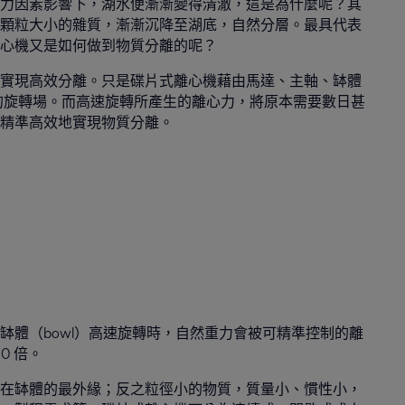
力因素影響下，湖水便漸漸變得清澈，這是為什麼呢？其
顆粒大小的雜質，漸漸沉降至湖底，自然分層。最具代表
心機又是如何做到物質分離的呢？
實現高效分離。只是碟片式離心機藉由馬達、主軸、缽體
rce）的旋轉場。而高速旋轉所產生的離心力，將原本需要數日甚
精準高效地實現物質分離。
缽體（bowl）高速旋轉時，自然重力會被可精準控制的離
0 倍。
在缽體的最外緣；反之粒徑小的物質，質量小、慣性小，