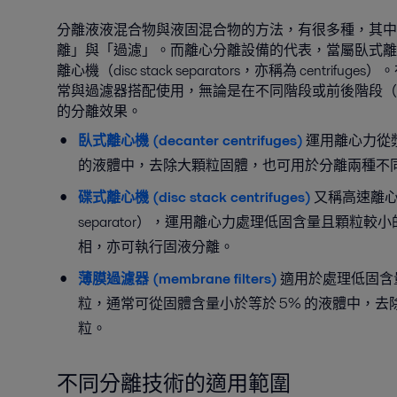
分離液液混合物與液固混合物的方法，有很多種，其中
離」與「過濾」。而離心分離設備的代表，當屬臥式離心機（
離心機（disc stack separators，亦稱為 centri
常與過濾器搭配使用，無論是在不同階段或前後階段（in 
的分離效果。
臥式離心機 (decanter centrifuges)
運用離心力從漿料
的液體中，去除大顆粒固體，也可用於分離兩種不
碟式離心機 (disc stack centrifuges)
又稱高速離心機（
separator），運用離心力處理低固含量且顆粒
相，亦可執行固液分離。
薄膜過濾器 (membrane filters)
適用於處理低固含
粒，通常可從固體含量小於等於 5% 的液體中，去除直
粒。
不同分離技術的適用範圍