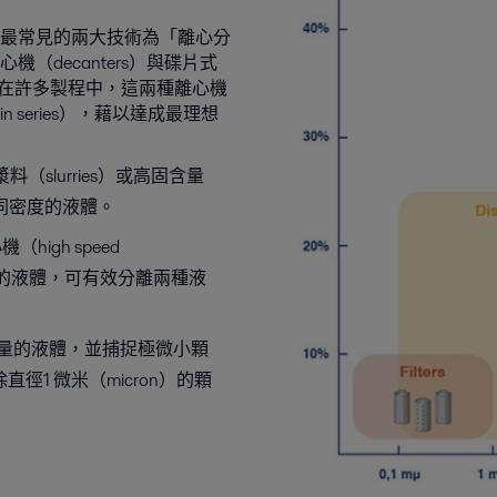
最常見的兩大技術為「離心分
decanters）與碟片式
fuges）。在許多製程中，這兩種離心機
series），藉以達成最理想
（slurries）或高固含量
同密度的液體。
high speed
較小的液體，可有效分離兩種液
量的液體，並捕捉極微小顆
徑1 微米（micron）的顆