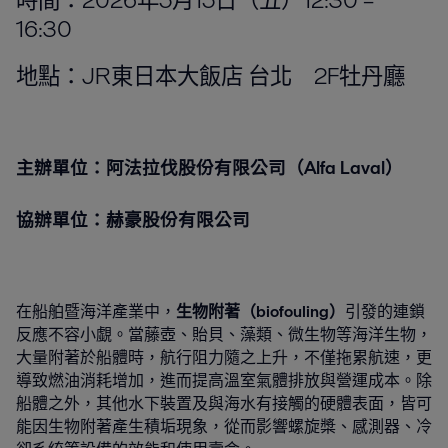
時間：2026年5月15日（五）12:30 –
16:30
地點：
JR東日本大飯店 台北 2F牡丹廳
主辦單位：阿法拉伐股份有限公司（Alfa Laval）
協辦單位：赫豪股份有限公司
在船舶暨海洋產業中，
生物附著（biofouling）
引發的連鎖
反應不容小覷。當藤壺、貽貝、藻類、微生物等海洋生物，
大量附著於船體時，航行阻力隨之上升，不僅拖累航速，更
導致燃油消耗增加，進而提高溫室氣體排放與營運成本。除
船體之外，其他水下裝置及與海水有接觸的硬體表面，皆可
能因生物附著產生積垢現象，從而影響螺旋槳、感測器、冷