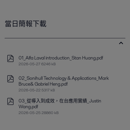
當日簡報下載
01_Alfa Laval introduction_Stan Huang.pdf
2026-05-27 6246 kB
02_Sonihull Technology & Applications_Mark
Bruce& Gabriel Heng.pdf
2026-05-22 5317 kB
03_從導入到成效，在台應用實績_Justin
Wang.pdf
2026-05-25 28860 kB