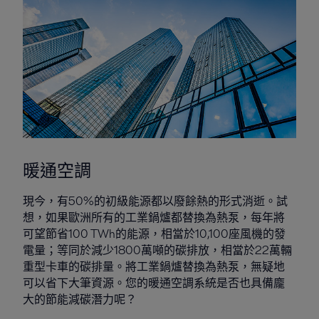
暖通空調
現今，有50%的初級能源都以廢餘熱的形式消逝。試
想，如果歐洲所有的工業鍋爐都替換為熱泵，每年將
可望節省100 TWh的能源，相當於10,100座風機的發
電量；等同於減少1800萬噸的碳排放，相當於22萬輛
重型卡車的碳排量。將工業鍋爐替換為熱泵，無疑地
可以省下大筆資源。您的暖通空調系統是否也具備龐
大的節能減碳潛力呢？